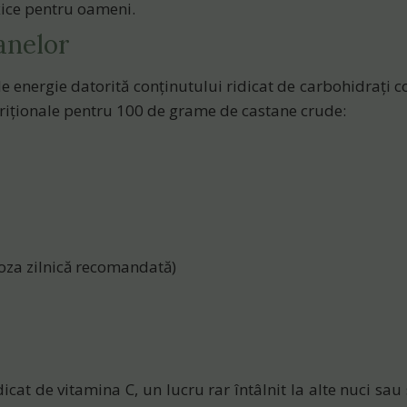
oxice pentru oameni.
anelor
e energie datorită conținutului ridicat de carbohidrați 
nutriționale pentru 100 de grame de castane crude:
oza zilnică recomandată)
dicat de
vitamina C
, un lucru rar întâlnit la alte nuci sau