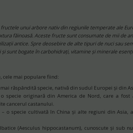
 fructele unui arbore nativ din regiunile temperate ale Euro
extura făinoasă. Aceste fructe sunt consumate de mii de ani,
izații antice. Spre deosebire de alte tipuri de nuci sau sem
și sunt bogate în carbohidrați, vitamine și minerale esenți
, cele mai populare fiind:
 mai răspândită specie, nativă din sudul Europei și din As
o specie originară din America de Nord, care a fost
te cancerul castanului.
– o specie cultivată în China și alte regiuni din Asia, 
lbatice
(Aesculus hippocastanum), cunoscute și sub n