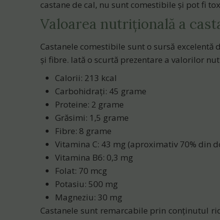
castane de cal
, nu sunt comestibile și pot fi t
Valoarea nutrițională a cast
Castanele comestibile sunt o sursă excelentă d
și fibre. Iată o scurtă prezentare a valorilor 
Calorii
: 213 kcal
Carbohidrați
: 45 grame
Proteine
: 2 grame
Grăsimi
: 1,5 grame
Fibre
: 8 grame
Vitamina C
: 43 mg (aproximativ 70% din d
Vitamina B6
: 0,3 mg
Folat
: 70 mcg
Potasiu
: 500 mg
Magneziu
: 30 mg
Castanele sunt remarcabile prin conținutul ri