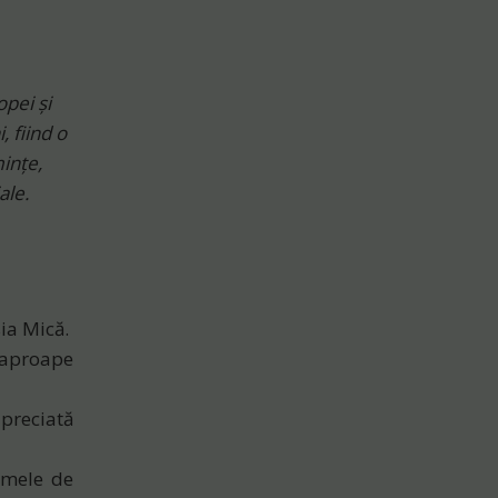
pei și
 fiind o
ințe,
ale.
ia Mică.
 aproape
apreciată
umele de