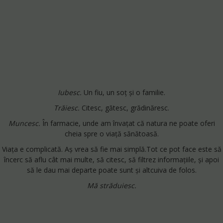
Iubesc.
Un fiu, un soț și o familie.
Trăiesc.
Citesc, gătesc, grădinăresc.
Muncesc.
În farmacie, unde am învațat că natura ne poate oferi
cheia spre o viață sănătoasă.
Viața e complicată. Aș vrea să fie mai simplă.Tot ce pot face este să
încerc să aflu cât mai multe, să citesc, să filtrez informațiile, și apoi
să le dau mai departe poate sunt și altcuiva de folos.
Mă străduiesc.