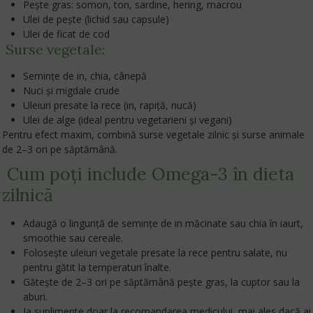
Pește gras: somon, ton, sardine, hering, macrou
Ulei de pește (lichid sau capsule)
Ulei de ficat de cod
Surse vegetale:
Semințe de in, chia, cânepă
Nuci și migdale crude
Uleiuri presate la rece (in, rapiță, nucă)
Ulei de alge (ideal pentru vegetarieni și vegani)
Pentru efect maxim, combină surse vegetale zilnic și surse animale
de 2–3 ori pe săptămână.
Cum poți include Omega-3 în dieta
zilnică
Adaugă o linguriță de semințe de in măcinate sau chia în iaurt,
smoothie sau cereale.
Folosește uleiuri vegetale presate la rece pentru salate, nu
pentru gătit la temperaturi înalte.
Gătește de 2–3 ori pe săptămână pește gras, la cuptor sau la
aburi.
Ia suplimente doar la recomandarea medicului, mai ales dacă ai