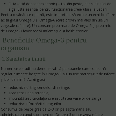
DHA (acid docosahexaenoic)
– tot din pește, dar și din ulei de
alge. Este esențial pentru funcționarea creierului și a vederii.
Pentru o sănătate optimă, este important să existe un echilibru între
acizii grași Omega-3 și Omega-6 (care provin mai ales din uleiuri
vegetale rafinate). Un consum prea mare de Omega-6 și prea mic
de Omega-3 favorizează inflamațiile și bolile cronice.
Beneficiile Omega-3 pentru
organism
1. Sănătatea inimii
Numeroase studii au demonstrat că persoanele care consumă
regulat alimente bogate în Omega-3 au un risc mai scăzut de infarct
și boli de inimă. Acizii grași:
reduc nivelul trigliceridelor din sânge,
scad tensiunea arterială,
îmbunătățesc circulația și elasticitatea vaselor de sânge,
reduc riscul formării cheagurilor.
Consumul de pește gras de 2–3 ori pe săptămână sau
administrarea unui supliment de Omega-3 poate avea efecte