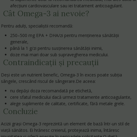
afecțiuni cardiovasculare sau iei tratament anticoagulant.
Cât Omega-3 ai nevoie?
Pentru adulți, specialiștii recomandă:
250–500 mg EPA + DHA/zi
pentru menținerea sănătății
generale,
până la
1 g/zi
pentru susținerea sănătății inimii,
doze mai mari doar sub supravegherea medicului.
Contraindicații și precauții
Deși este un nutrient benefic, Omega-3 în exces poate subția
sângele, crescând riscul de sângerare.De aceea:
nu depăși doza recomandată pe etichetă,
cere sfatul medicului dacă urmezi tratamente anticoagulante,
alege suplimente de calitate, certificate, fără metale grele.
Concluzie
Acizii grași Omega-3 reprezintă un element de bază într-un stil de
viață sănătos. Ei hrănesc creierul, protejează inima, întăresc
imunitatea și oferă energie în perioadele solicitante.O dietă