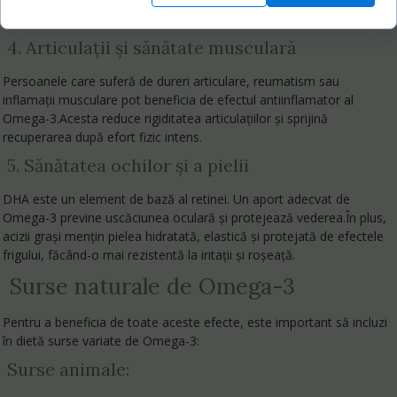
De aceea, multe suplimente pentru imunitate includ Omega-3
alături de vitamina D și zinc.
4. Articulații și sănătate musculară
Persoanele care suferă de dureri articulare, reumatism sau
inflamații musculare pot beneficia de efectul antiinflamator al
Omega-3.Acesta reduce rigiditatea articulațiilor și sprijină
recuperarea după efort fizic intens.
5. Sănătatea ochilor și a pielii
DHA este un element de bază al retinei. Un aport adecvat de
Omega-3 previne uscăciunea oculară și protejează vederea.În plus,
acizii grași mențin pielea hidratată, elastică și protejată de efectele
frigului, făcând-o mai rezistentă la iritații și roșeață.
Surse naturale de Omega-3
Pentru a beneficia de toate aceste efecte, este important să incluzi
în dietă surse variate de Omega-3:
Surse animale: