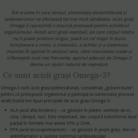
Într-o lume în care stresul, alimentația dezechilibrată și
sedentarismul ne afectează tot mai mult sănătatea, acizii grași
Omega-3 reprezintă o resursă prețioasă pentru echilibrul
organismului. Acești acizi grași esențiali, pe care corpul nostru
nu îi poate produce singur
, joacă un rol major în buna
funcționare a inimii, a creierului, a ochilor și a sistemului
imunitar.În special în sezonul rece, când imunitatea scade și
inflamațiile sunt mai frecvente, aportul adecvat de Omega-3
devine un ajutor natural de neprețuit.
Ce sunt acizii grași Omega-3?
Omega-3 sunt acizi grași polinesaturați, considerați „grăsimi bune”,
pentru că protejează organismul și participă la numeroase procese
vitale.Există trei tipuri principale de acizi grași Omega-3:
ALA (acid alfa-linolenic)
– se găsește în plante: semințe de in,
chia, cânepă, nuci. Este important, dar corpul îl transformă doar
parțial în formele mai active EPA și DHA.
EPA (acid eicosapentaenoic)
– se găsește în peștii grași. Are rol
antiinflamator și susține sistemul cardiovascular.