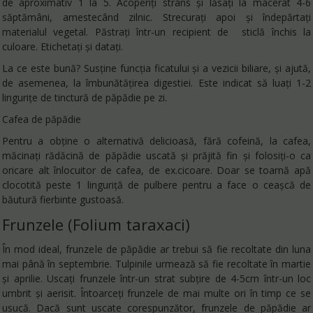
de aproximativ 1 la 5.
Acoperiți strâns și lăsați la macerat 4-6
săptămâni, amestecând zilnic. Strecurați apoi și îndepărtați
materialul vegetal. Păstrați într-un recipient de sticlă închis la
culoare. Etichetați și datați.
La ce este bună? Susține funcția ficatului și a vezicii biliare, și ajută,
de asemenea, la îmbunătățirea digestiei. Este indicat să luați 1-2
lingurițe de tinctură de păpădie pe zi.
Cafea de păpădie
Pentru a obține o alternativă delicioasă, fără cofeină, la cafea,
măcinați rădăcină de păpădie uscată și prăjită fin și folosiți-o ca
oricare alt înlocuitor de cafea, de ex.cicoare. Doar se toarnă apă
clocotită peste 1 linguriță de pulbere pentru a face o ceașcă de
băutură fierbinte gustoasă.
Frunzele
(Folium taraxaci)
În mod ideal, frunzele de păpădie ar trebui să fie recoltate din luna
mai până în septembrie. Tulpinile urmează să fie recoltate în martie
și aprilie. Uscați frunzele într-un strat subțire de 4-5cm într-un loc
umbrit și aerisit. Întoarceți frunzele de mai multe ori în timp ce se
usucă. Dacă sunt uscate corespunzător, frunzele de păpădie ar