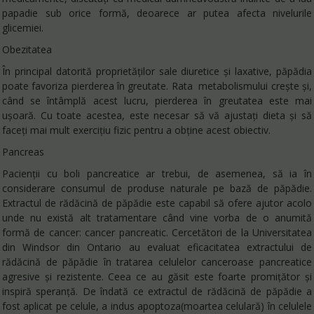
papadie sub orice formă, deoarece ar putea afecta nivelurile
glicemiei.
Obezitatea
În principal datorită proprietăților sale diuretice și laxative, păpădia
poate favoriza pierderea în greutate. Rata metabolismului crește și,
când se întâmplă acest lucru, pierderea în greutatea este mai
ușoară. Cu toate acestea, este necesar să vă ajustați dieta și să
faceți mai mult exercițiu fizic pentru a obține acest obiectiv.
Pancreas
Pacienții cu boli pancreatice ar trebui, de asemenea, să ia în
considerare consumul de produse naturale pe bază de păpădie.
Extractul de rădăcină de păpădie este capabil să ofere ajutor acolo
unde nu există alt tratamentare când vine vorba de o anumită
formă de cancer: cancer pancreatic. Cercetători de la Universitatea
din Windsor din Ontario au evaluat eficacitatea extractului de
rădăcină de păpădie în tratarea celulelor canceroase pancreatice
agresive și rezistente. Ceea ce au găsit este foarte promițător și
inspiră speranță. De îndată ce extractul de rădăcină de păpădie a
fost aplicat pe celule, a indus apoptoza(moartea celulară) în celulele