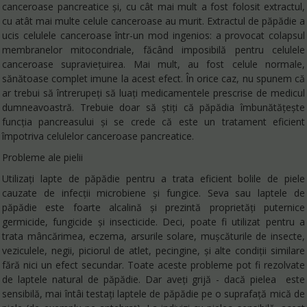
canceroase pancreatice și, cu cât mai mult a fost folosit extractul,
cu atât mai multe celule canceroase au murit. Extractul de păpădie a
ucis celulele canceroase într-un mod ingenios: a provocat colapsul
membranelor mitocondriale, făcând imposibilă pentru celulele
canceroase supraviețuirea. Mai mult, au fost celule normale,
sănătoase complet imune la acest efect. În orice caz, nu spunem că
ar trebui să întrerupeți să luați medicamentele prescrise de medicul
dumneavoastră. Trebuie doar să știți că păpădia îmbunătățește
funcția pancreasului și se crede că este un tratament eficient
împotriva celulelor canceroase pancreatice.
Probleme ale pielii
Utilizați lapte de păpădie pentru a trata eficient bolile de piele
cauzate de infecții microbiene și fungice. Seva sau laptele de
păpădie este foarte alcalină și prezintă proprietăți puternice
germicide, fungicide și insecticide. Deci, poate fi utilizat pentru a
trata mâncărimea, eczema, arsurile solare, mușcăturile de insecte,
veziculele, negii, piciorul de atlet, pecingine, și alte condiții similare
fără nici un efect secundar. Toate aceste probleme pot fi rezolvate
de laptele natural de păpădie. Dar aveți grijă - dacă pielea este
sensibilă, mai întâi testați laptele de păpădie pe o suprafață mică de