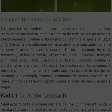
Compoziția chimică
a păpădiei
Din punctul de vedere al compoziției chimice păpădia este
literalmente un cocktail de substanțe medicinale și principii active cu
efecte benefice. Conține o abundență de vitamine în special A, B2, C
și D. Există și o multitudine de minerale și alte substanțe benefice
ascunse în această plantă minusculă. Ele includ taninuri, fructoză,
fitosteroli, inulină, clorofilă, aminoacizi, sodiu, potasiu, mangan,
sulf, acid silicic, acid L-ascorbic și fosfor. Păpădia conține și
substanțe amare precum taraxină, taraxasterină și lactapturină. În
orice caz, conținutul acestor substanțe fluctuează în funcție de
anotimp. De exemplu, toamna, conținutul de inulină este cel mai
mare, în timp ce taraxina capătă putere în lunile de vară - în iulie și
august.
Rădăcina
(Radix taraxaci).
Când este folosită în scopuri culinare, cel mai bun moment pentru a
recolta rădăcinile de păpădie este înainte ca plantele să înflorească,