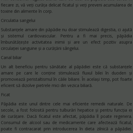
fiecare zi, vă veți curăța delicat ficatul și veți preveni acumularea de
toxine din alimente în corp.
Circulatia sangelui
Substanțele amare din păpădie nu doar stimulează digestia, ci ajută
și sistemul cardiovascular. Pentru a fi mai precis, păpădia
îmbunătățește activitatea inimii și are un efect pozitiv asupra
circulației sanguine și a curățării sângelui.
Canal biliar
Un alt beneficiu pentru sănătate al păpădiei este că substanțele
amare pe care le conține stimulează fluxul bilei în duoden și
promovează peristaltismul în căile biliare. În același timp, pot foarte
eficient să dizolve pietrele mici din vezica biliară.
Ficat
Păpădia este unul dintre cele mai eficiente remedii naturale. De
secole, a fost folosită pentru tulburări hepatice și pentru funcția ei
de curățare. Dacă ficatul este afectat, păpădia îl poate regenera.
Consumul de alcool sau de medicamente care afectează ficatul,
poate fi contracarat prin introducerea în dieta zilnică a păpădiei.