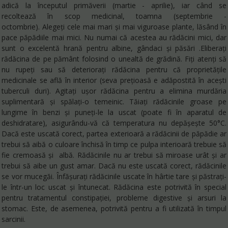
adică la începutul primăverii (martie - aprilie), iar când se
recoltează în scop medicinal, toamna (septembrie -
octombrie). Alegeți cele mai mari și mai viguroase plante, lăsând în
pace păpădiile mai mici. Nu numai că acestea au rădăcini mici, dar
sunt o excelentă hrană pentru albine, gândaci și păsări .Eliberați
rădăcina de pe pământ folosind o unealtă de grădină. Fiți atenți să
nu rupeți sau să deteriorați rădăcina pentru că proprietățile
medicinale se află în interior (seva preţioasă e adăpostită în acești
tuberculi duri). Agitați ușor rădăcina pentru a elimina murdăria
suplimentară și spălați-o temeinic. Tăiați rădăcinile groase pe
lungime în benzi și puneți-le la uscat (poate fi în aparatul de
deshidratare), asigurându-vă că temperatura nu depășește 50°C.
Dacă este uscată corect, partea exterioară a rădăcinii de păpădie ar
trebui să aibă o culoare închisă în timp ce pulpa interioară trebuie să
fie cremoasă și albă. Rădăcinile nu ar trebui să miroase urât și ar
trebui să aibe un gust amar. Dacă nu este uscată corect, rădăcinile
se vor mucegăi. Înfășurați rădăcinile uscate în hârtie tare și păstrați-
le într-un loc uscat și întunecat. Rădăcina este potrivită în special
pentru tratamentul constipației, probleme digestive și arsuri la
stomac. Este, de asemenea, potrivită pentru a fi utilizată în timpul
sarcinii.