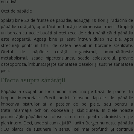
nutritivă.
Oțet de păpădie
Spălați bine 20 de frunze de păpădie, adăugați 10 flori și rădăcină de
păpădie curățată, apoi tăiați în bucăți de dimensiuni medii. Umpleți
un borcan cu acele bucăți și oțet rece de cidru până când păpădia
este acoperită. Agitați bine și lăsați într-un dulap 12 zile. Apoi
strecurați printr-un filtru de cafea nealbit în borcane sterilizate.
Oțetul de păpădie curăță organismul, îmbunătățește
metabolismul, scade hipertensiunea, scade colesterolul, previne
osteoporoza, îmbunătățește sănătatea oaselor și susține sănătatea
pielii.
Efecte asupra sănătății
Păpădia a ocupat un loc unic în medicina pe bază de plante din
timpuri imemoriale. Grecii antici foloseau laptele de păpădie
împotriva pistruilor și a petelor de pe piele, sau pentru a
trata inflamația ochilor, oboseala și slăbiciunea. În zilele noaste
proprietățile păpădiei se folosesc mai mult pentru administrare pe
plan intern. Deci, unde și cum ajută? Judith Berger numește păpădia
: „O plantă de susținere în sensul cel mai profund” Și continuă