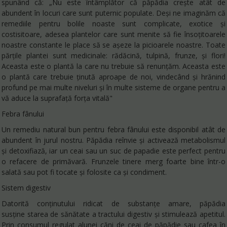
spunând că: „Nu este întâmplător că păpădia crește atât de
abundent în locuri care sunt puternic populate. Deși ne imaginăm că
remediile pentru bolile noaste sunt complicate, exotice și
costisitoare, adesea plantelor care sunt menite să fie însoțitoarele
noastre constante le place să se așeze la picioarele noastre. Toate
părțile plantei sunt medicinale: rădăcină, tulpină, frunze, și flori!
Aceasta este o plantă la care nu trebuie să renunțăm. Aceasta este
o plantă care trebuie ținută aproape de noi, vindecând și hrănind
profund pe mai multe niveluri și în multe sisteme de organe pentru a
vă aduce la suprafață forța vitală"
Febra fânului
Un remediu natural bun pentru febra fânului este disponibil atât de
abundent în jurul nostru. Păpădia reînvie și activează metabolismul
și detoxifiază, iar un ceai sau un suc de papadie este perfect pentru
o refacere de primăvară. Frunzele tinere merg foarte bine într-o
salată sau pot fi tocate și folosite ca și condiment.
Sistem digestiv
Datorită conținutului ridicat de substanțe amare, păpădia
susține starea de sănătate a tractului digestiv și stimulează apetitul.
Prin consumul regulat alunei căni de ceai de păpădie sau cafea în