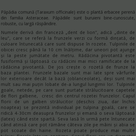
Păpădia comună
(Taraxum officinale) este o plantă erbacee perenă
din familia Asteraceae. Păpădiile sunt buruieni bine-cunoscute,
robuste, cu largă răspândire.
Numele derivă din franceză „dent de lion”, adică „dinte de
leu”, care se referă la frunzele verzi cu formă dințată, de
culoare întunecată care sunt dispuse în rozete. Tulpinile de
obicei cresc până la 10 cm înălțime, dar uneori pot ajunge
și la peste jumătate de metru. Rădăcina pivotantă este
fusiformă și lăptoasă cu rădăcini mai mici ramificate de la
rădăcina pivotantă. De jos crește o rozetă de frunze la
baza plantei. Frunzele bazale sunt mai late spre vârfurile
lor exterioare decât la bază (oblanceolate), deși sunt mai
mult sau mai puțin lobate de-a lungul lungimii lor. Tulpinile
goale, netede, pe care sunt purtate strălucitoare capetele
de flori galbene, cresc din centrul rozetei frunzelor. Capul
florii de un galben strălucitor (deschis ziua, dar închis
noaptea) se prezintă individual pe tulpina goală, care se
ridică 4-30cm deasupra frunzelor și emană o seva lăptoasă
(latex) când este spartă. Seva lasă în urmă pete întunecate
când atinsă care pot rămâne câteva zile pe mâini și abia se
pot scoate din haine. Rozeta poate produce mai multe