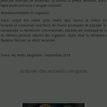
piele (de exemplu pe antebraț). La indivizi cu pielea sensibilă, acest
lapte poate provoca o erupție cutanată.
Reținerea lichidelor în organism
Dacă corpul dvs reține prea multă apă, atunci ar trebui să
începeți să consumați ceai făcut din frunze proaspete de păpădie. În
comparație cu diureticele convenționale, păpădia are avantajul de a
nu elimina potasiul valoros din organism. Ajută doar la eliminarea
fluidelor fără nici un efect secundar.
Sursa: My Herbs Magazine - September 2018
Articole din această categorie