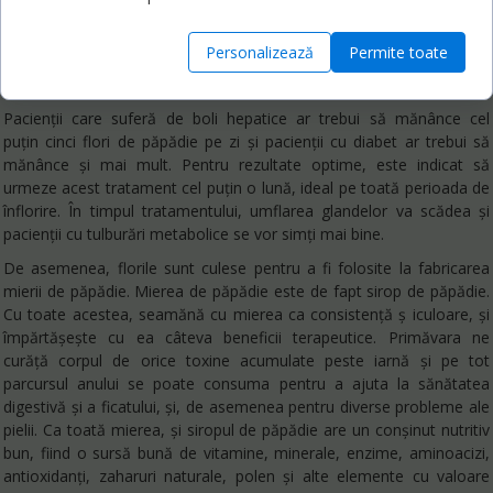
pentru proprietățile analgezice (de calmare a durerii), făcându-le un
adaos excelent la produsele concepute pentru dureri de mușchi sau
Personalizează
Permite toate
alte dureri externe. Sunt de asemenea, folosite în mod tradițional în
preparate cremelor pentru vindecarea pielii aspre sau crăpate.
Pacienții care suferă de boli hepatice ar trebui să mănânce cel
puțin
cinci flori de păpădie pe zi și pacienții cu diabet ar trebui să
mănânce și mai mult. Pentru rezultate optime, este indicat să
urmeze acest tratament cel puțin o lună, ideal pe toată perioada de
înflorire. În timpul tratamentului, umflarea glandelor va scădea și
pacienții cu tulburări metabolice se vor simți mai bine.
De asemenea, florile sunt culese pentru a fi folosite la fabricarea
mierii de
păpădie
.
Mierea de păpădie
este de fapt sirop de păpădie.
Cu toate acestea, seamănă cu mierea ca consistență ș iculoare, și
împărtășește cu ea câteva beneficii terapeutice. Primăvara ne
curăță corpul de orice toxine acumulate peste iarnă și pe tot
parcursul anului se poate consuma pentru a ajuta la sănătatea
digestivă și a ficatului, și, de asemenea pentru diverse probleme ale
pielii. Ca toată mierea, și siropul de păpădie are un conșinut nutritiv
bun, fiind o sursă bună de vitamine, minerale, enzime, aminoacizi,
antioxidanți, zaharuri naturale, polen și alte elemente cu valoare