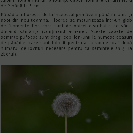
tulpini florale într-un anotimp. Capul florii are un diametru
de 2 până la 5 cm.
Păpădia înflorește de la începutul primăverii până în iunie și
apoi din nou toamna. Floarea se maturizează într-un glob
de filamente fine care sunt de obicei distribuite de vânt,
ducând sămânța (conţinând achene). Aceste capete de
semințe pufoase sunt dragi copiilor (unii le numesc ceasuri
de păpădie, care sunt folosit pentru a „a spune ora” după
numărul de lovituri necesare pentru ca semințele să-și ia
zborul).