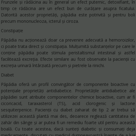
Frunzele și rădăcina au în general un efect puternic, detoxifiant, în
timp ce rădăcina are un efect bun de curățare asupra ficatului.
Datorită acestor proprietăți, păpădia este potrivită și pentru boli
precum mononucleoza, icterul și ciroza.
Constipație
Păpădia nu acționează doar ca prevenire adecvată a hemoroizilor,
ci poate trata direct și constipația. Mulțumită substanțelor pe care le
conține păpădia poate stimula peristaltismul intestinal și astfel
facilitează excreția. Efecte similare au fost observate la pacienții cu
excreția urinară întârziată precum și pietrele la rinichi.
Diabet
Păpădia oferă un profil convingător de componente bioactive cu
potențiale proprietăți antidiabetice. Proprietățile antidiabetice ale
păpădiei sunt atribuite componentelor chimice bioactive, cum ar fi
cicoricacid, taraxasterol (TS), acid clorogenic și lactone
sesquiterpenice. Pacienții cu diabet zaharat de tip 2 ar trebui să
utilizezei această plantă mai des, deoarece reglează cantitatea de
zahăr din sânge și ar putea fi un remediu foarte util pentru această
boală. Cu toate acestea, dacă sunteți diabetic și consumați deja
medicamente, discutați cu medicul dumneavoastră înainte de a lua