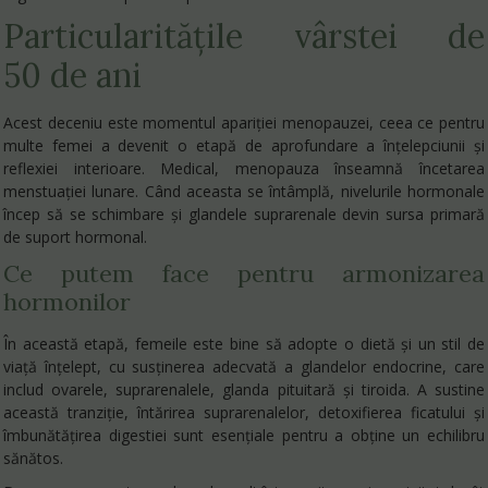
Particularitățile vârstei de
50 de ani
Acest deceniu este momentul apariției menopauzei, ceea ce pentru
multe femei a devenit o etapă de aprofundare a înțelepciunii și
reflexiei interioare. Medical, menopauza înseamnă încetarea
menstuației lunare. Când aceasta se întâmplă, nivelurile hormonale
încep să se schimbare și glandele suprarenale devin sursa primară
de suport hormonal.
Ce putem face pentru armonizarea
hormonilor
În această etapă, femeile este bine să adopte o dietă și un stil de
viață înțelept, cu susținerea adecvată a glandelor endocrine, care
includ ovarele, suprarenalele, glanda pituitară și tiroida. A sustine
această tranziție, întărirea suprarenalelor, detoxifierea ficatului și
îmbunătățirea digestiei sunt esențiale pentru a obține un echilibru
sănătos.