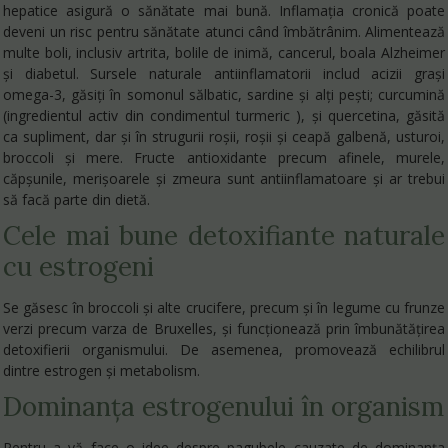
hepatice asigură o sănătate mai bună. Inflamația cronică poate
deveni un risc pentru sănătate atunci când îmbătrânim. Alimentează
multe boli, inclusiv artrita, bolile de inimă, cancerul, boala Alzheimer
și diabetul. Sursele naturale antiinflamatorii includ acizii grași
omega-3, găsiți în somonul sălbatic, sardine și alți peşti; curcumină
(ingredientul activ din condimentul turmeric ), și quercetina, găsită
ca supliment, dar și în strugurii roșii, roșii și ceapă galbenă, usturoi,
broccoli și mere. Fructe antioxidante precum afinele, murele,
căpșunile, merișoarele și zmeura sunt antiinflamatoare și ar trebui
să facă parte din dietă.
Cele mai bune detoxifiante naturale
cu estrogeni
Se găsesc în broccoli și alte crucifere, precum și în legume cu frunze
verzi precum varza de Bruxelles, și funcționează prin îmbunătățirea
detoxifierii organismului. De asemenea, promovează echilibrul
dintre estrogen și metabolism.
Dominanța estrogenului în organism
Pentru a vă face o idee despre pagubele cauzate de dominanța