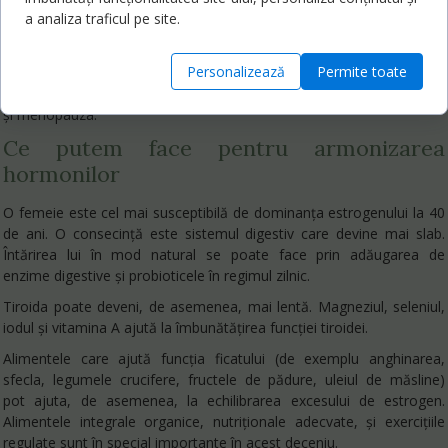
încă din adolescență. În consecință, perimenopauza este un timp de
a analiza traficul pe site.
exces de estrogen și de scădere a progesteronului. Această
schimbare hormonală duce adesea la imprevizibilstări de spirit, flux
Personalizează
Permite toate
intens, bufeuri, transpirații nocturne, dureri de cap și creștere în
greutate — simptome care au devenit sinonime cu perimenopauza
și menopauza.
Ce putem face pentru armonizarea
hormonilor
O femeie este cel mai susceptibilă de dominanța estrogenului la 40
de ani. O consecință este sistemul digestiv care devine mai slab.
Întărirea lui în mod natural se poate face prin adăugarea de
enzime digestive și probioticele în regimul zilnic.
Tiroida poate deveni, de asemenea, mai lentă. Magneziul, seleniul,
iodul și vitamina A ajută la îmbunătățirea funcției tiroidei.
Alimentele care ajută funcția ficatului (de exemplu anghinarea,
sfecla, legumele crucifere, fructele de pădure, uleiul de măsline)
pot ajuta, de asemenea, la echilibrarea excesului de estrogen.
Alimentele integrale organice, nutriționale adecvate, și exercițiile
regulate sunt în special importante în acest deceniu.