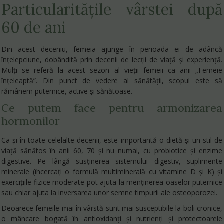
Particularitățile vârstei după
60 de ani
Din acest deceniu, femeia ajunge în perioada ei de adâncă
înțelepciune, dobândită prin decenii de lecţii de viaţă şi experienţă.
Mulți se referă la acest sezon al vieții femeii ca anii „Femeie
înțeleaptă”. Din punct de vedere al sănătății, scopul este să
rămânem puternice, active și sănătoase.
Ce putem face pentru armonizarea
hormonilor
Ca și în toate celelalte decenii, este importantă o dietă și un stil de
viață sănătos în anii 60, 70 și nu numai, cu probiotice și enzime
digestive. Pe lângă susținerea sistemului digestiv, suplimente
minerale (încercați o formulă multiminerală cu vitamine D și K) și
exercițiile fizice moderate pot ajuta la menținerea oaselor puternice
sau chiar ajuta la inversarea unor semne timpurii ale osteoporozei.
Deoarece femeile mai în vârstă sunt mai susceptibile la boli cronice,
o mâncare bogată în antioxidanți și nutrienți și protectoarele