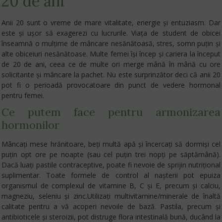
20 de ani
Anii 20 sunt o vreme de mare vitalitate, energie și entuziasm. Dar
este și ușor să exagerezi cu lucrurile. Viața de student de obicei
înseamnă o mulțime de mâncare nesănătoasă, stres, somn puțin și
alte obiceiuri nesănătoase. Multe femei își încep și cariera la început
de 20 de ani, ceea ce de multe ori merge mână în mână cu ore
solicitante și mâncare la pachet. Nu este surprinzător deci că anii 20
pot fi o perioadă provocatoare din punct de vedere hormonal
pentru femei.
Ce putem face pentru armonizarea
hormonilor
Mâncați mese hrănitoare, beți multă apă și încercați să dormiși cel
puțin opt ore pe noapte (sau cel puțin trei nopți pe săptămână).
Dacă luați pastile contraceptive, poate fi nevoie de sprijin nutrițional
suplimentar. Toate formele de control al nașterii pot epuiza
organismul de complexul de vitamine B, C și E, precum și calciu,
magneziu, seleniu și zinc.Utilizați multivitamine/minerale de înaltă
calitate pentru a vă acoperi nevoile de bază. Pastila, precum și
antibioticele și steroizii, pot distruge flora intestinală bună, ducând la