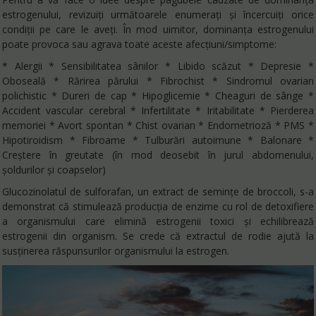
estrogenului, revizuiți următoarele enumerați și încercuiți orice
condiții pe care le aveți. În mod uimitor, dominanța estrogenului
poate provoca sau agrava toate aceste afecțiuni/simptome:
* Alergii * Sensibilitatea sânilor * Libido scăzut * Depresie *
Oboseală * Rărirea părului * Fibrochist * Sindromul ovarian
polichistic * Dureri de cap * Hipoglicemie * Cheaguri de sânge *
Accident vascular cerebral * Infertilitate * Iritabilitate * Pierderea
memoriei * Avort spontan * Chist ovarian * Endometrioză * PMS *
Hipotiroidism * Fibroame * Tulburări autoimune * Balonare *
Creștere în greutate (în mod deosebit în jurul abdomenului,
șoldurilor și coapselor)
Glucozinolatul de sulforafan, un extract de semințe de broccoli, s-a
demonstrat că stimulează producția de enzime cu rol de detoxifiere
a organismului care elimină estrogenii toxici și echilibrează
estrogenii din organism. Se crede că extractul de rodie ajută la
susținerea răspunsurilor organismului la estrogen.