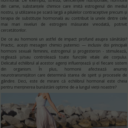
hormonal. De exemplu, stresul, deficiențele nutriționale, hormonii
din carne, substanțele chimice care imită estrogenul din mediul
nostru, și utilizarea pe scară largă a pilulelor contraceptive precum și
terapia de substituţie hormonală au contribuit la unele dintre cele
mai mari niveluri de estrogeni măsurate vreodată, potrivit
cercetătorilor.
De ce au hormonii un astfel de impact profund asupra sănătății?
Practic, acești mesageri chimici puternici — inclusiv doi principali
hormoni sexuali feminini, estrogenul și progesteron - stimulează,
reglează și/sau controlează toate funcțiile vitale ale corpului.
Delicatul echilibrul al acestor agenți influențează și el fiecare sistem
din organism. În plus, hormonii afectează anumiți
neurotransmițători care determină starea de spirit și procesele de
gândire. Deci, este de mirare că echilibrul hormonal este cheia
pentru menținerea bunăstării optime de-a lungul vieții noastre?