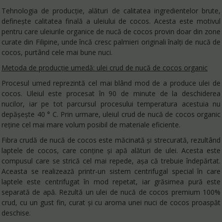
Tehnologia de producție, alături de calitatea ingredientelor brute,
definește calitatea finală a uleiului de cocos. Acesta este motivul
pentru care uleiurile organice de nucă de cocos provin doar din zone
curate din Filipine, unde încă cresc palmieri originali înalți de nucă de
cocos, purtând cele mai bune nuci.
Metoda de producție umedă: ulei crud de nucă de cocos organic
Procesul umed reprezintă cel mai blând mod de a produce ulei de
cocos. Uleiul este procesat în 90 de minute de la deschiderea
nucilor, iar pe tot parcursul procesului temperatura acestuia nu
depășește 40 ° C. Prin urmare, uleiul crud de nucă de cocos organic
reține cel mai mare volum posibil de materiale eficiente.
Fibra crudă de nucă de cocos este măcinată și strecurată, rezultând
laptele de cocos, care conține și apă alături de ulei. Acesta este
compusul care se strică cel mai repede, așa că trebuie îndepărtat.
Aceasta se realizează printr-un sistem centrifugal special în care
laptele este centrifugat în mod repetat, iar grăsimea pură este
separată de apă. Rezultă un ulei de nucă de cocos premium 100%
crud, cu un gust fin, curat și cu aroma unei nuci de cocos proaspăt
deschise.