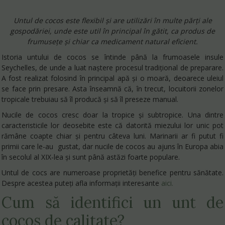
Untul de cocos este flexibil și are utilizări în multe părți ale
gospodăriei, unde este util în principal în gătit, ca produs de
frumusețe și chiar ca medicament natural eficient.
Istoria untului de cocos se întinde până la frumoasele insule
Seychelles, de unde a luat naștere procesul tradițional de preparare.
A fost realizat folosind în principal apă și o moară, deoarece uleiul
se face prin presare. Asta înseamnă că, în trecut, locuitorii zonelor
tropicale trebuiau să îl producă și să îl preseze manual.
Nucile de cocos cresc doar la tropice și subtropice. Una dintre
caracteristicile lor deosebite este că datorită miezului lor unic pot
rămâne coapte chiar și pentru câteva luni. Marinarii ar fi putut fi
primii care le-au gustat, dar nucile de cocos au ajuns în Europa abia
în secolul al XIX-lea și sunt până astăzi foarte populare.
Untul de cocs are numeroase proprietăți benefice pentru sănătate.
Despre acestea puteți afla informații interesante
aici.
Cum să identifici un unt de
cocos de calitate?