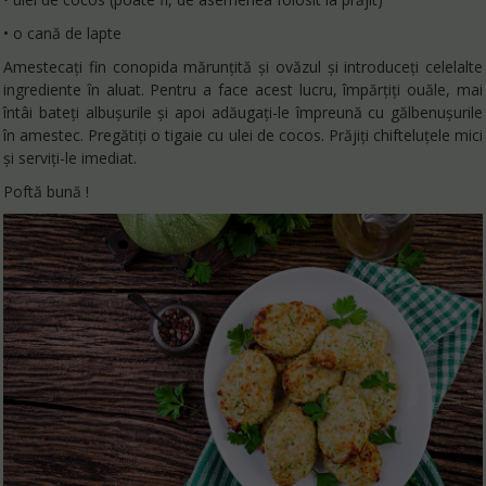
• o cană de lapte
Amestecați fin conopida mărunțită și ovăzul și introduceți celelalte
ingrediente în aluat. Pentru a face acest lucru, împărțiți ouăle, mai
întâi bateți albușurile și apoi adăugați-le împreună cu gălbenușurile
în amestec. Pregătiți o tigaie cu ulei de cocos. Prăjiți chifteluțele mici
și serviți-le imediat.
Poftă bună !