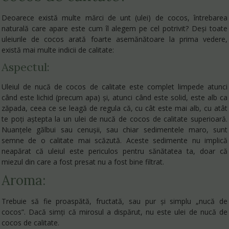
Deoarece există multe mărci de unt (ulei) de cocos, întrebarea
naturală care apare este cum îl alegem pe cel potrivit? Deși toate
uleiurile de cocos arată foarte asemănătoare la prima vedere,
există mai multe indicii de calitate:
Aspectul:
Uleiul de nucă de cocos de calitate este complet limpede atunci
când este lichid (precum apa) și, atunci când este solid, este alb ca
zăpada, ceea ce se leagă de regula că, cu cât este mai alb, cu atât
te poți aștepta la un ulei de nucă de cocos de calitate superioară.
Nuanțele gălbui sau cenușii, sau chiar sedimentele maro, sunt
semne de o calitate mai scăzută. Aceste sedimente nu implică
neapărat că uleiul este periculos pentru sănătatea ta, doar că
miezul din care a fost presat nu a fost bine filtrat.
Aroma:
Trebuie să fie proaspătă, fructată, sau pur și simplu „nucă de
cocos”. Dacă simți că mirosul a dispărut, nu este ulei de nucă de
cocos de calitate.