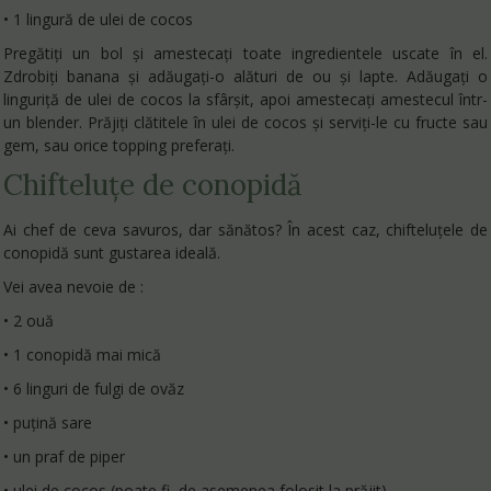
• 1 lingură de ulei de cocos
Pregătiți un bol și amestecați toate ingredientele uscate în el.
Zdrobiți banana și adăugați-o alături de ou și lapte. Adăugați o
linguriță de ulei de cocos la sfârșit, apoi amestecați amestecul într-
un blender. Prăjiți clătitele în ulei de cocos și serviți-le cu fructe sau
gem, sau orice topping preferați.
Chifteluțe de conopidă
Ai chef de ceva savuros, dar sănătos? În acest caz, chifteluțele de
conopidă sunt gustarea ideală.
Vei avea nevoie de :
• 2 ouă
• 1 conopidă mai mică
• 6 linguri de fulgi de ovăz
• puțină sare
• un praf de piper
• ulei de cocos (poate fi, de asemenea folosit la prăjit)