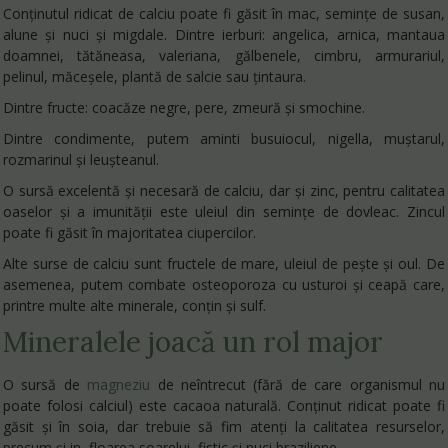
Conținutul ridicat de calciu poate fi găsit în mac, semințe de susan,
alune și nuci și migdale. Dintre ierburi: angelica, arnica, mantaua
doamnei, tătăneasa, valeriana, gălbenele, cimbru, armurariul,
pelinul, măceșele, plantă de salcie sau țintaura.
Dintre fructe: coacăze negre, pere, zmeură și smochine.
Dintre condimente, putem aminti busuiocul, nigella, muștarul,
rozmarinul și leușteanul.
O sursă excelentă și necesară de calciu, dar și zinc, pentru calitatea
oaselor și a imunității este uleiul din semințe de dovleac. Zincul
poate fi găsit în majoritatea ciupercilor.
Alte surse de calciu sunt fructele de mare, uleiul de pește și oul. De
asemenea, putem combate osteoporoza cu usturoi și ceapă care,
printre multe alte minerale, conțin și sulf.
Mineralele joacă un rol major
O sursă de
magneziu
de neîntrecut (fără de care organismul nu
poate folosi calciul) este cacaoa naturală. Conținut ridicat poate fi
găsit și în soia, dar trebuie să fim atenți la calitatea resurselor,
precum și in, floarea soarelui, fistic și nuci braziliene.