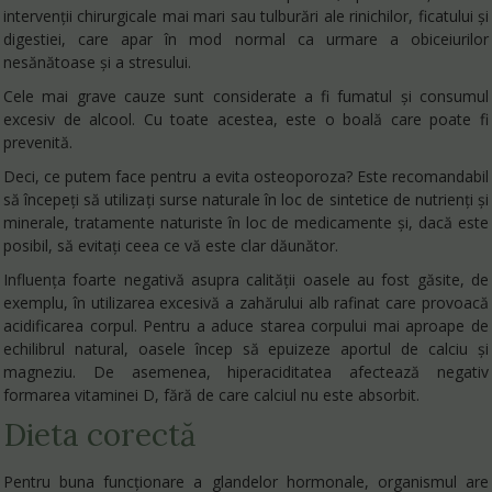
intervenții chirurgicale mai mari sau tulburări ale rinichilor, ficatului și
digestiei, care apar în mod normal ca urmare a obiceiurilor
nesănătoase și a stresului.
Cele mai grave cauze sunt considerate a fi fumatul și consumul
excesiv de alcool. Cu toate acestea, este o boală care poate fi
prevenită.
Deci, ce putem face pentru a evita osteoporoza? Este recomandabil
să începeți să utilizați surse naturale în loc de sintetice de nutrienți și
minerale, tratamente naturiste în loc de medicamente și, dacă este
posibil, să evitați ceea ce vă este clar dăunător.
Influența foarte negativă asupra calității oasele au fost găsite, de
exemplu, în utilizarea excesivă a zahărului alb rafinat care provoacă
acidificarea corpul. Pentru a aduce starea corpului mai aproape de
echilibrul natural, oasele încep să epuizeze aportul de calciu și
magneziu. De asemenea, hiperaciditatea afectează negativ
formarea vitaminei D, fără de care calciul nu este absorbit.
Dieta corectă
Pentru buna funcționare a glandelor hormonale, organismul are