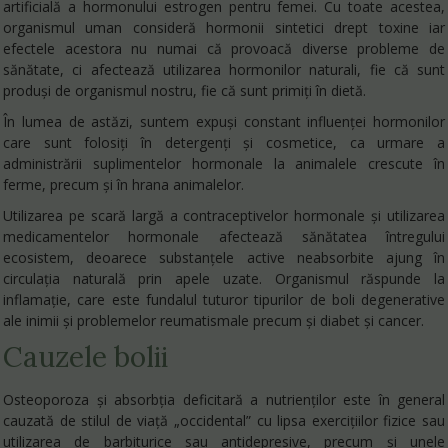
artificială a hormonului estrogen pentru femei. Cu toate acestea,
organismul uman consideră hormonii sintetici drept toxine iar
efectele acestora nu numai că provoacă diverse probleme de
sănătate, ci afectează utilizarea hormonilor naturali, fie că sunt
produși de organismul nostru, fie că sunt primiți în dietă.
În lumea de astăzi, suntem expuși constant influenței hormonilor
care sunt folosiți în detergenți și cosmetice, ca urmare a
administrării suplimentelor hormonale la animalele crescute în
ferme, precum şi în hrana animalelor.
Utilizarea pe scară largă a contraceptivelor hormonale și utilizarea
medicamentelor hormonale afectează sănătatea întregului
ecosistem, deoarece substanțele active neabsorbite ajung în
circulația naturală prin apele uzate. Organismul răspunde la
inflamație, care este fundalul tuturor tipurilor de boli degenerative
ale inimii și problemelor reumatismale precum și diabet și cancer.
Cauzele bolii
Osteoporoza și absorbția deficitară a nutrienților este în general
cauzată de stilul de viață „occidental” cu lipsa exercițiilor fizice sau
utilizarea de barbiturice sau antidepresive, precum și unele