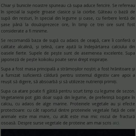
Chiar și bunicile noastre spuneau că supa aduce fericire. Se refereau
în special la supele groase clasice și la ciorbe. Găteau o bază de
supă din resturi, în special din legume și oase, cu fierbere lentă de
șase până la douăsprezece ore, în timp ce trei ore sunt fost
considerate a fi minime.
Se recomandă baza de supă cu adaos de ceapă, care îi conferă o
calitate alcalină, și țelină, care ajută la îndepărtarea calciului din
oasele fierte. Supele de pește sunt de asemenea excelente. Supa
japoneză de pește koikoku poate servi drept inspirație.
Supa a fost masa principală a strămoșilor noștri; a fost hrănitoare și
a furnizat suficientă căldură pentru sistemul digestiv care apoi a
reușit să digere, să absoarbă și să utilizeze nutrienții primiți.
Supa ca atare poate fi gătită pentru scurt timp cu legume de sezon.
Vegetarienii pot găti doar supă din legume, de preferință bogate în
calciu, cu adaos de alge marine. Proteinele vegetale au și efecte
protectoare: cu cât raportul dintre proteinele vegetale față de cele
animale este mai mare, cu atât este mai mic riscul de fractură
osoasă. Despre surse vegetale de proteine am mai scris
aici.