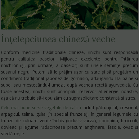
Înțelepciunea chineză veche
Conform medicinei tradiționale chineze, rinichii sunt responsabili
pentru calitatea oaselor. Mijloace excelente pentru întărirea
rinichilor (și, prin urmare, a oaselor) sunt unele semințe precum
susanul negru. Putem să le prăjim ușor cu sare și să pregătim un
condiment tradițional japonez de gomasio, adăugându-l la pâine și
supe, sau mestecându-l umezit după vechea rețetă ayurvedică. Cu
toate acestea, rinichii sunt principalul rezervor al energiei noastre,
așa că nu trebuie să-i epuizăm cu suprasolicitare constantă și stres.
Cele mai bune surse vegetale de calciu
includ pătrunjelul, cresonul,
arpagicul, țelina, gulia (în special frunzele), în general legumele cu
frunze de culoare verde închis (inclusiv varza), conopida, broccoli,
dovleac și legume rădăcinoase precum anghinare, fasole, ovăz și
sfeclă roșie.