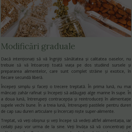
Modificări graduale
Dacă intenționați să vă îngrijiți sănătatea și calitatea oaselor, nu
trebuie să vă întoarceți toată viața pe dos studiind sursele și
prepararea alimentelor, care sunt complet străine și exotice, în
fiecare secundă liberă.
Începeți simplu și faceți o trecere treptată. În prima lună, nu mai
mâncați zahăr rafinat și începeți să adăugați alge marine în supe. În
a doua lună, întrerupeți contracepția și reintroduceți în alimentație
supele vechi bune. În a treia lună, întrerupeți pastilele pentru dureri
de cap sau dureri articulare și încercați niște super-alimente.
Treptat, vă veți obișnui și veți începe să vedeți altfel alimentația, iar
ceilalți pași vor urma de la sine. Veți învăța să vă concentrați pe