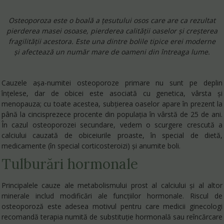
Osteoporoza este o boală a țesutului osos care are ca rezultat
pierderea masei osoase, pierderea calității oaselor și creșterea
fragilității acestora. Este una dintre bolile tipice erei moderne
și afectează un număr mare de oameni din întreaga lume.
Cauzele așa-numitei osteoporoze primare nu sunt pe deplin
înțelese, dar de obicei este asociată cu genetica, vârsta și
menopauza; cu toate acestea, subțierea oaselor apare în prezent la
până la cincisprezece procente din populația în vârstă de 25 de ani.
În cazul osteoporozei secundare, vedem o scurgere crescută a
calciului cauzată de obiceiurile proaste, în special de dietă,
medicamente (în special corticosteroizi) și anumite boli.
Tulburări hormonale
Principalele cauze ale metabolismului prost al calciului și al altor
minerale includ modificări ale funcțiilor hormonale. Riscul de
osteoporoză este adesea motivul pentru care medicii ginecologi
recomandă terapia numită de substituție hormonală sau reîncărcare