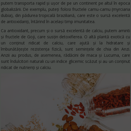
putem transporta rapid și ușor de pe un continent pe altul în epoca
globalizării. De exemplu, puteți folosi fructele camu-camu (myrciaria
dubia), din pădurea tropicală braziliană, care este o sursă excelentă
de antioxidanți, întărind în același timp imunitatea.
Ca antioxidant, precum și o sursă excelentă de calciu, putem aminti
și fructele de Goji, care susțin detoxifierea. O altă plantă exotică cu
un conținut ridicat de calciu, care ajută și la hidratare și
îmbunătățește rezistența fizică, sunt semințele de chia din Anzi.
Anzii au produs, de asemenea, rădăcini de maca și Lucuma, care
sunt îndulcitori naturali cu un indice glicemic scăzut și au un conținut
ridicat de nutrienți și calciu.