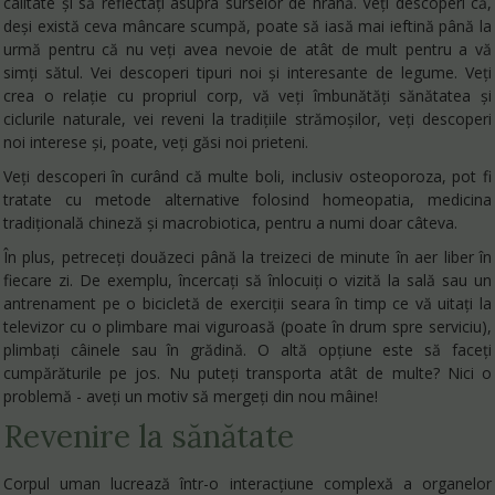
calitate și să reflectați asupra surselor de hrană. Veți descoperi că,
deși există ceva mâncare scumpă, poate să iasă mai ieftină până la
urmă pentru că nu veți avea nevoie de atât de mult pentru a vă
simți sătul. Vei descoperi tipuri noi și interesante de legume. Veți
crea o relație cu propriul corp, vă veți îmbunătăți sănătatea și
ciclurile naturale, vei reveni la tradițiile strămoșilor, veți descoperi
noi interese și, poate, veți găsi noi prieteni.
Veți descoperi în curând că multe boli, inclusiv osteoporoza, pot fi
tratate cu metode alternative folosind homeopatia, medicina
tradițională chineză și macrobiotica, pentru a numi doar câteva.
În plus, petreceți douăzeci până la treizeci de minute în aer liber în
fiecare zi. De exemplu, încercați să înlocuiți o vizită la sală sau un
antrenament pe o bicicletă de exerciții seara în timp ce vă uitați la
televizor cu o plimbare mai viguroasă (poate în drum spre serviciu),
plimbați câinele sau în grădină. O altă opțiune este să faceți
cumpărăturile pe jos. Nu puteți transporta atât de multe? Nici o
problemă - aveți un motiv să mergeți din nou mâine!
Revenire la sănătate
Corpul uman lucrează într-o interacțiune complexă a organelor