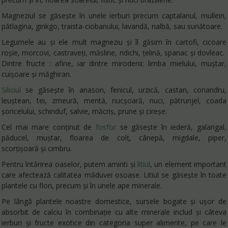
Magneziul se găsește în unele ierburi precum captalanul, mullein,
pătlagina, ginkgo, traista-ciobanului, lavandă, nalbă, sau sunătoare.
Legumele au și ele mult magneziu și îl găsim în cartofi, cicoare
roșie, morcovi, castraveți, măsline, ridichi, țelină, spanac și dovleac.
Dintre fructe : afine, iar dintre mirodenii: limba mielului, muștar,
cuișoare și măghiran.
Siliciul
se găsește în anason, fenicul, urzică, castan, coriandru,
leuștean, tei, zmeură, mentă, nucșoară, nuci, pătrunjel, coada
șoricelului, schinduf, salvie, măcriș, prune și cireșe.
Cel mai mare conținut de
fosfor
se găsește în iederă, galangal,
păducel, muștar, floarea de colț, cânepă, migdale, piper,
scorțișoară și cimbru.
Pentru întărirea oaselor, putem aminti și
litiul
, un element important
care afectează calitatea măduvei osoase. Litiul se găsește în toate
plantele cu flori, precum și în unele ape minerale.
Pe lângă plantele noastre domestice, sursele bogate și ușor de
absorbit de calciu în combinație cu alte minerale includ și câteva
ierburi și fructe exotice din categoria super alimente, pe care le