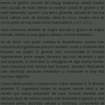
nevoie de grăsimi saturate din belșug. Reducerea calității oaselor
este cauzată de toate dietele cu conținut scăzut de grăsimi și de
toate alimentele „ușoare”. Una dintre grăsimile saturate de cea mai
bună calitate este, de exemplu, uleiul de cocos. Despre untul de
cocos puteți citi mai multe lucruri interesante în
acest articol .
Dacă consumați alimente de origine animală și grăsimi de origine
animală, trebuie să aveți grijă la calitatea creșterii animalelor.
Un alt factor care poate contribui la decalcificarea oaselor este
consumul de leguminoase precum cerealele, nucile și semințele fără
înmuiere sau prăjire. În general, este recomandabil să înmuiați
leguminoasele peste noapte, deoarece apa este decantată și apoi
sunt preparate, în mod ideal cu adăugarea de alge marine kombu.
Daca mâncarea este folosită fără înmuiere, absorbim fitotoxinele
care afectează procesele metabolice și hormonale în timp irită
mucoasa digestivă.
Cauza calității proaste a oaselor este și lipsa vitaminei D. În absența
vitaminei D, organismul începe să acopere nevoile inimii și ale
nervilor prin luarea nutrienților din oase. Această vitamină este
obținută direct din lumina soarelui; este dizolvabilă în grăsimi și este
necesară pentru absorbția calciului și fosforului, componente de