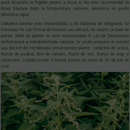
pusă deoparte la frigider pentru a doua zi. Nu este recomandat să
lăsați băutura finită la temperatura camerei, deoarece se poate
deteriora rapid.
Calitatea oaselor este îmbunătățită și de rădăcina de obligeană. Se
folosește fie sub formă de tinctură sau extract, fie extern ca baie de
plante. Băile de plante nu sunt recomandate în caz de funcționare
defectuoasă a metabolismului calciului. Se poate prepara un extract
sau decoct din combinația următoarelor plante : rădăcină de urzică,
frunze de podbal, flori de salcâm, fructe de soc, frunze de isop și
sunătoare. Lichidul poate fi folosit pentru un total de 50 de băi de
șold.